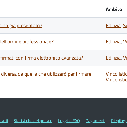
Ambito
e ho già presentato?
Edilizia
,
S
dell'ordine professionale?
Edilizia
,
V
 firmati con firma elettronica avanzata?
Edilizia
,
V
versa da quella che utilizzerò per firmare i
Vincolisti
Vincolist
tatti
Statistiche del portale
Leggi le FAQ
Pagamenti
Riepilogo