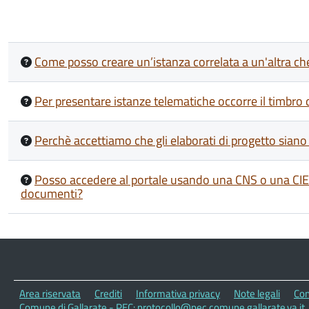
Come posso creare un’istanza correlata a un'altra ch
Per presentare istanze telematiche occorre il timbro 
Perchè accettiamo che gli elaborati di progetto siano
Posso accedere al portale usando una CNS o una CIE di
documenti?
Area riservata
Crediti
Informativa privacy
Note legali
Con
Comune di Gallarate - PEC: protocollo@pec.comune.gallarate.va.it