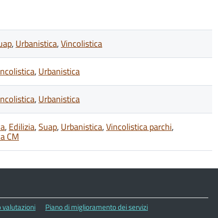
uap
,
Urbanistica
,
Vincolistica
incolistica
,
Urbanistica
incolistica
,
Urbanistica
ca
,
Edilizia
,
Suap
,
Urbanistica
,
Vincolistica parchi
,
ica CM
 valutazioni
Piano di miglioramento dei servizi