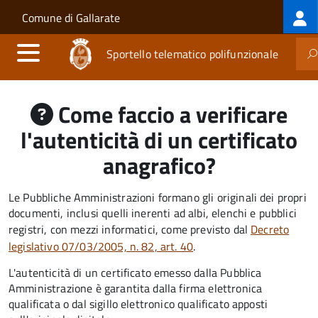
Log
Salta al contenuto principale
Skip to site navigation
Comune di Gallarate
me
Sportello telematico polifunzionale
Come faccio a verificare
l'autenticità di un certificato
anagrafico?
Le Pubbliche Amministrazioni formano gli originali dei propri
documenti, inclusi quelli inerenti ad albi, elenchi e pubblici
registri, con mezzi informatici, come previsto dal
Decreto
legislativo 07/03/2005, n. 82, art. 40
.
L'autenticità di un certificato emesso dalla Pubblica
Amministrazione è garantita dalla firma elettronica
qualificata o dal sigillo elettronico qualificato apposti